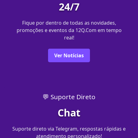
24/7
Fique por dentro de todas as novidades,
promoções e eventos da 12Q.Com em tempo
real!
Ver Notícias
💬 Suporte Direto
Chat
Suporte direto via Telegram, respostas rápidas e
atendimento personalizado!