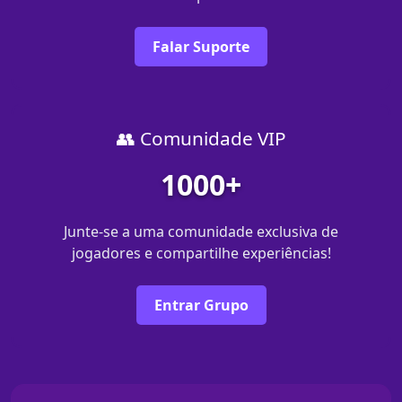
Falar Suporte
👥 Comunidade VIP
1000+
Junte-se a uma comunidade exclusiva de
jogadores e compartilhe experiências!
Entrar Grupo