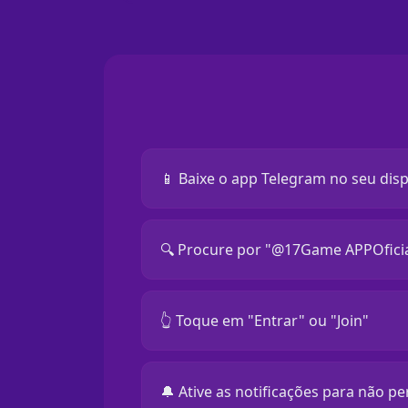
📱 Baixe o app Telegram no seu disp
🔍 Procure por "@17Game APPOficia
👆 Toque em "Entrar" ou "Join"
🔔 Ative as notificações para não p