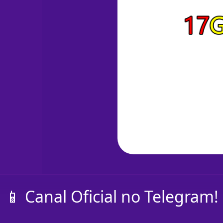
📱 Canal Oficial no Telegram!