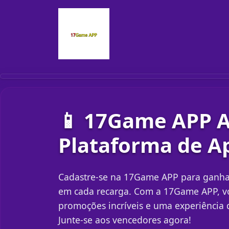
📱 17Game APP 
Plataforma de A
Cadastre-se na 17Game APP para ganha
em cada recarga. Com a 17Game APP, v
promoções incríveis e uma experiência d
Junte-se aos vencedores agora!