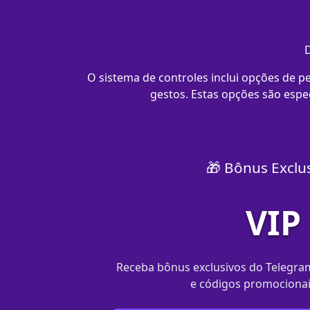
D
O sistema de controles inclui opções de p
gestos. Estas opções são espe
🎁 Bônus Exclu
VIP
Receba bônus exclusivos do Telegra
e códigos promocionai