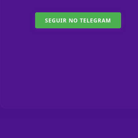
SEGUIR NO TELEGRAM