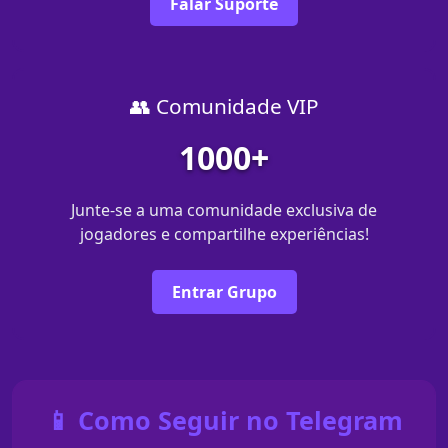
Falar Suporte
👥 Comunidade VIP
1000+
Junte-se a uma comunidade exclusiva de
jogadores e compartilhe experiências!
Entrar Grupo
📱 Como Seguir no Telegram