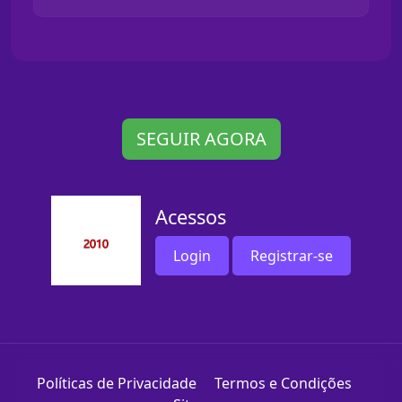
SEGUIR AGORA
Acessos
Login
Registrar-se
Políticas de Privacidade
Termos e Condições