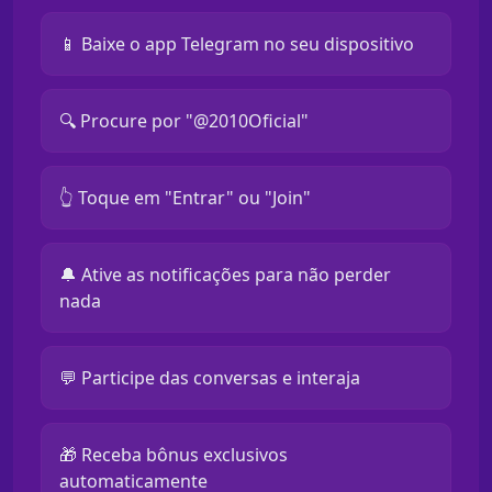
📱 Baixe o app Telegram no seu dispositivo
🔍 Procure por "@2010Oficial"
👆 Toque em "Entrar" ou "Join"
🔔 Ative as notificações para não perder
nada
💬 Participe das conversas e interaja
🎁 Receba bônus exclusivos
automaticamente