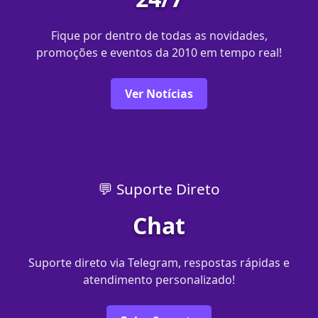
Fique por dentro de todas as novidades,
promoções e eventos da 2010 em tempo real!
Ver Notícias
💬 Suporte Direto
Chat
Suporte direto via Telegram, respostas rápidas e
atendimento personalizado!