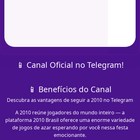
📱 Canal Oficial no Telegram!
📱 Benefícios do Canal
Descubra as vantagens de seguir a 2010 no Telegram
A 2010 reúne jogadores do mundo inteiro — a
plataforma 2010 Brasil oferece uma enorme variedade
de jogos de azar esperando por você nessa festa
emocionante.