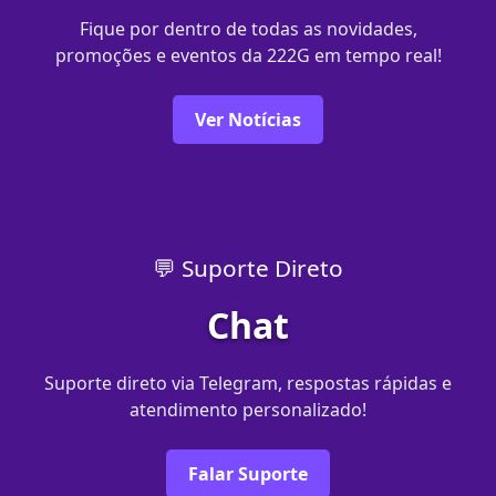
Fique por dentro de todas as novidades,
promoções e eventos da 222G em tempo real!
Ver Notícias
💬 Suporte Direto
Chat
Suporte direto via Telegram, respostas rápidas e
atendimento personalizado!
Falar Suporte