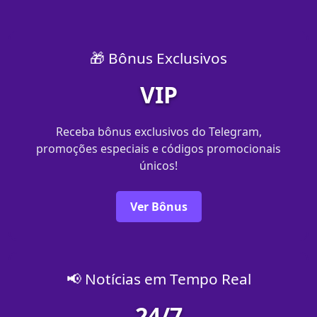
🎁 Bônus Exclusivos
VIP
Receba bônus exclusivos do Telegram,
promoções especiais e códigos promocionais
únicos!
Ver Bônus
📢 Notícias em Tempo Real
24/7