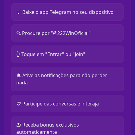
📱 Baixe o app Telegram no seu dispositivo
🔍 Procure por "@222WinOficial"
👆 Toque em "Entrar" ou "Join"
🔔 Ative as notificações para não perder
nada
💬 Participe das conversas e interaja
🎁 Receba bônus exclusivos
automaticamente