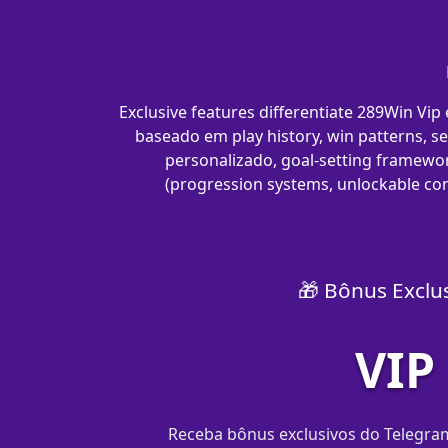
Exclusive features differentiate 289Win 
baseado em play history, win patterns, s
personalizado, goal-setting framework
(progression systems, unlockable co
🎁 Bônus Exclu
VIP
Receba bônus exclusivos do Telegra