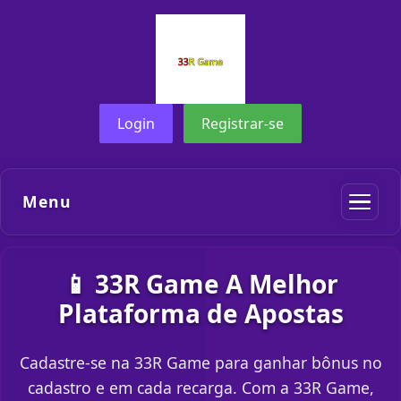
Login
Registrar-se
Menu
📱 33R Game A Melhor
Plataforma de Apostas
Cadastre-se na 33R Game para ganhar bônus no
cadastro e em cada recarga. Com a 33R Game,