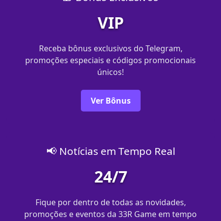
VIP
Receba bônus exclusivos do Telegram,
promoções especiais e códigos promocionais
únicos!
Ver Bônus
📢 Notícias em Tempo Real
24/7
Fique por dentro de todas as novidades,
promoções e eventos da 33R Game em tempo