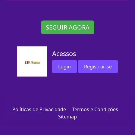
SEGUIR AGORA
Acessos
Login
Registrar-se
Políticas de Privacidade
Termos e Condições
Sitemap