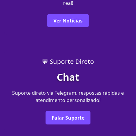
real!
Ver Notícias
💬 Suporte Direto
Chat
Suporte direto via Telegram, respostas rápidas e
atendimento personalizado!
Falar Suporte