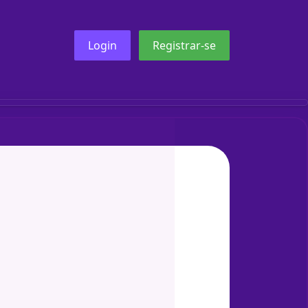
Login
Registrar-se