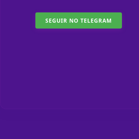
SEGUIR NO TELEGRAM