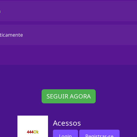
a
aticamente
SEGUIR AGORA
Acessos
Login
Registrar-se