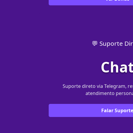
💬 Suporte Di
Cha
Suporte direto via Telegram, r
atendimento persona
Falar Suport