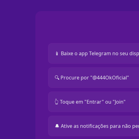
📱 Baixe o app Telegram no seu disp
🔍 Procure por "@444OkOficial"
👆 Toque em "Entrar" ou "Join"
🔔 Ative as notificações para não p