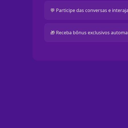
💬 Participe das conversas e interaj
🎁 Receba bônus exclusivos autom