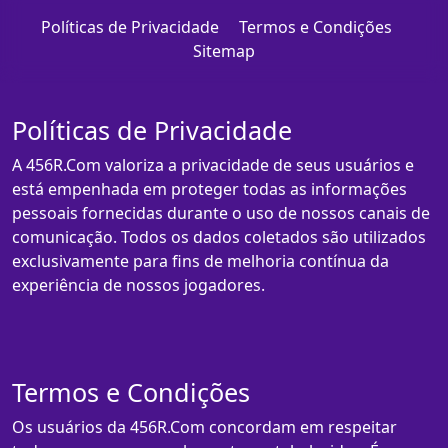
Políticas de Privacidade
Termos e Condições
Sitemap
Políticas de Privacidade
A 456R.Com valoriza a privacidade de seus usuários e
está empenhada em proteger todas as informações
pessoais fornecidas durante o uso de nossos canais de
comunicação. Todos os dados coletados são utilizados
exclusivamente para fins de melhoria contínua da
experiência de nossos jogadores.
Termos e Condições
Os usuários da 456R.Com concordam em respeitar