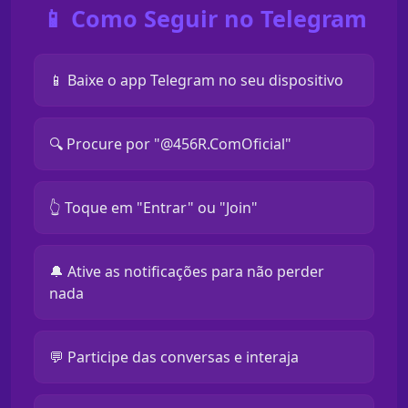
📱 Como Seguir no Telegram
📱 Baixe o app Telegram no seu dispositivo
🔍 Procure por "@456R.ComOficial"
👆 Toque em "Entrar" ou "Join"
🔔 Ative as notificações para não perder
nada
💬 Participe das conversas e interaja