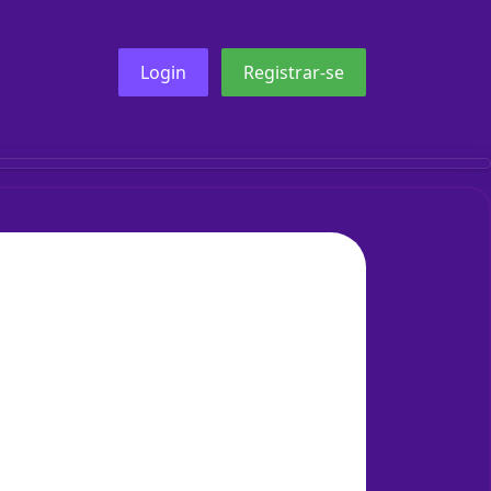
Login
Registrar-se