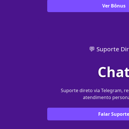
Ver Bônus
💬 Suporte Di
Cha
Suporte direto via Telegram, r
atendimento persona
Falar Suport