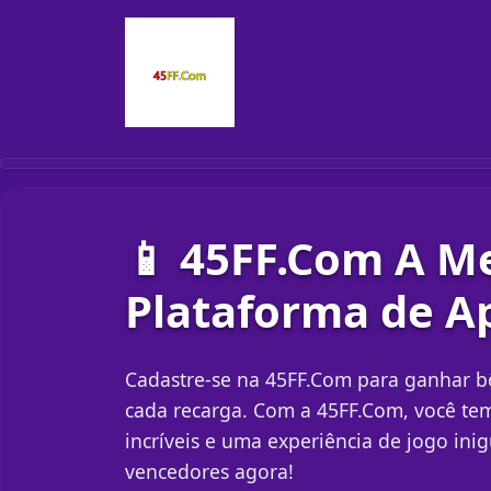
📱 45FF.Com A M
Plataforma de A
Cadastre-se na 45FF.Com para ganhar b
cada recarga. Com a 45FF.Com, você te
incríveis e uma experiência de jogo inig
vencedores agora!