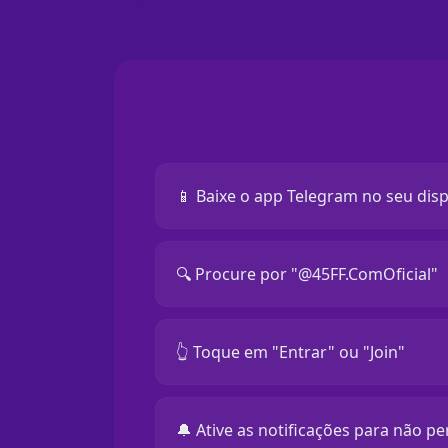
📱 Baixe o app Telegram no seu disp
🔍 Procure por "@45FF.ComOficial"
👆 Toque em "Entrar" ou "Join"
🔔 Ative as notificações para não p