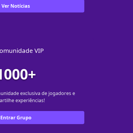
Ver Notícias
Comunidade VIP
1000+
unidade exclusiva de jogadores e
rtilhe experiências!
Entrar Grupo