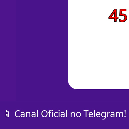
📱 Canal Oficial no Telegram!