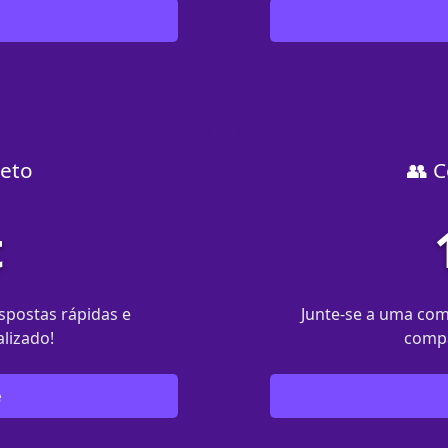
reto
👥 
t
espostas rápidas e
Junte-se a uma com
lizado!
compa
e