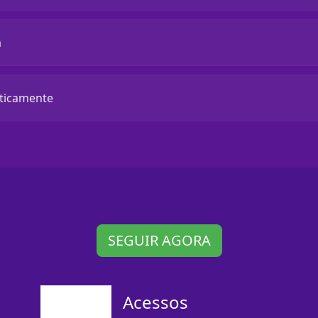
a
aticamente
SEGUIR AGORA
Acessos