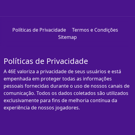
Políticas de Privacidade
Termos e Condições
Sitemap
Políticas de Privacidade
A 46E valoriza a privacidade de seus usuários e está
empenhada em proteger todas as informações
pessoais fornecidas durante o uso de nossos canais de
comunicação. Todos os dados coletados são utilizados
exclusivamente para fins de melhoria contínua da
experiência de nossos jogadores.