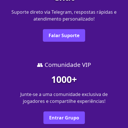
Suporte direto via Telegram, respostas rápidas e
atendimento personalizado!
Falar Suporte
👥 Comunidade VIP
1000+
Junte-se a uma comunidade exclusiva de
jogadores e compartilhe experiências!
Entrar Grupo