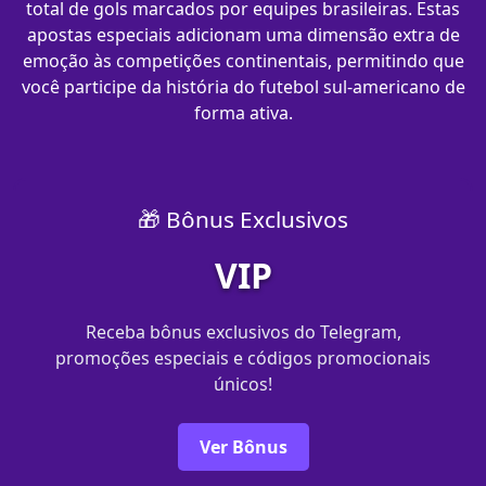
total de gols marcados por equipes brasileiras. Estas
apostas especiais adicionam uma dimensão extra de
emoção às competições continentais, permitindo que
você participe da história do futebol sul-americano de
forma ativa.
🎁 Bônus Exclusivos
VIP
Receba bônus exclusivos do Telegram,
promoções especiais e códigos promocionais
únicos!
Ver Bônus