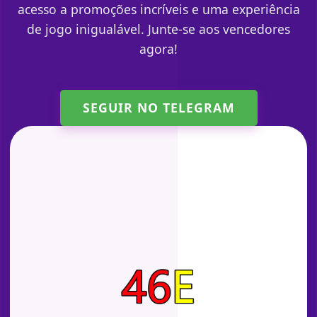
acesso a promoções incríveis e uma experiência
de jogo inigualável. Junte-se aos vencedores
agora!
SEGUIR NO TELEGRAM