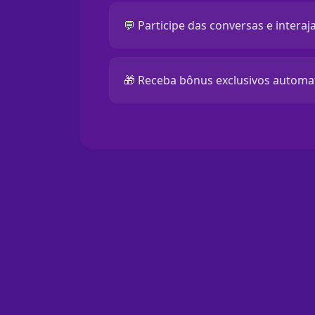
💬 Participe das conversas e interaj
🎁 Receba bônus exclusivos autom