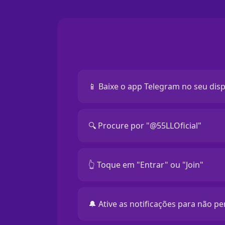
📱 Baixe o app Telegram no seu disp
🔍 Procure por "@55LLOficial"
👆 Toque em "Entrar" ou "Join"
🔔 Ative as notificações para não p