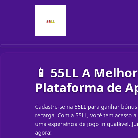
📱 55LL A Melhor
Plataforma de A
Cadastre-se na 55LL para ganhar bônus
recarga. Com a 55LL, você tem acesso a
uma experiência de jogo inigualável. J
agora!