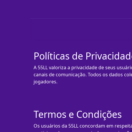
Políticas de Privacida
A 55LL valoriza a privacidade de seus usuá
canais de comunicação. Todos os dados cole
jogadores.
Termos e Condições
Os usuários da 55LL concordam em respeitar