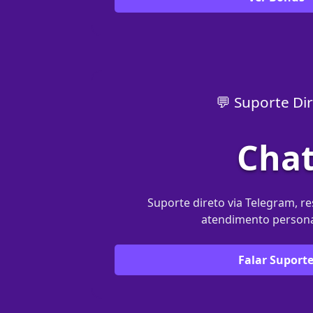
💬 Suporte Di
Cha
Suporte direto via Telegram, r
atendimento persona
Falar Suport