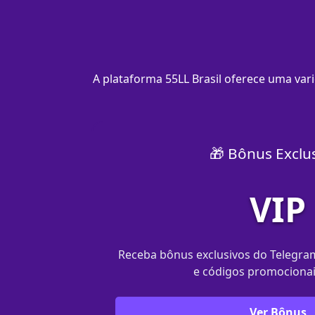
A plataforma 55LL Brasil oferece uma var
🎁 Bônus Exclu
VIP
Receba bônus exclusivos do Telegra
e códigos promocionai
Ver Bônus