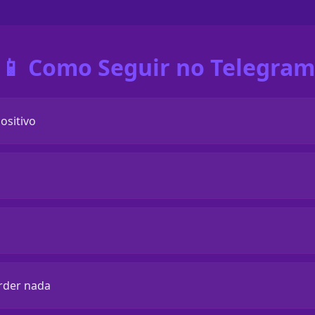
📱 Como Seguir no Telegram
ositivo
erder nada