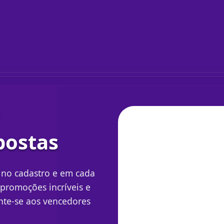
postas
 no cadastro e em cada
 promoções incríveis e
unte-se aos vencedores