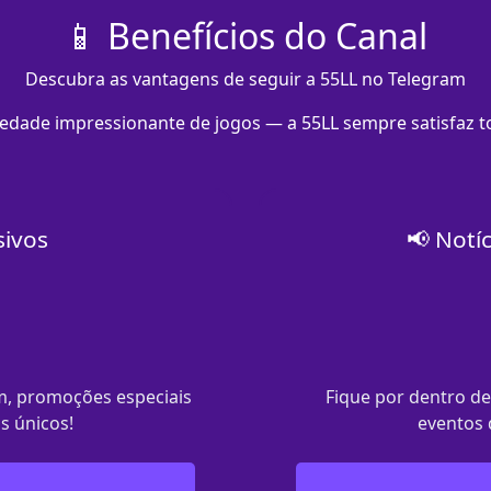
📱 Benefícios do Canal
Descubra as vantagens de seguir a 55LL no Telegram
iedade impressionante de jogos — a 55LL sempre satisfaz t
sivos
📢 Notí
m, promoções especiais
Fique por dentro d
s únicos!
eventos 