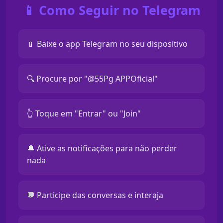
📱 Como Seguir no Telegram
📱 Baixe o app Telegram no seu dispositivo
🔍 Procure por "@55Pg APPOficial"
👆 Toque em "Entrar" ou "Join"
🔔 Ative as notificações para não perder
nada
💬 Participe das conversas e interaja