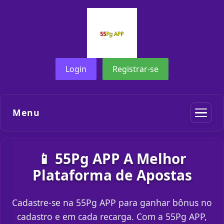
Login
Registrar-se
Menu
📱 55Pg APP A Melhor
Plataforma de Apostas
Cadastre-se na 55Pg APP para ganhar bônus no
cadastro e em cada recarga. Com a 55Pg APP,