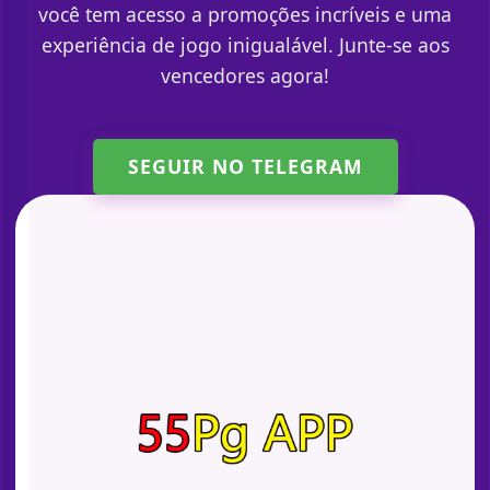
você tem acesso a promoções incríveis e uma
experiência de jogo inigualável. Junte-se aos
vencedores agora!
SEGUIR NO TELEGRAM