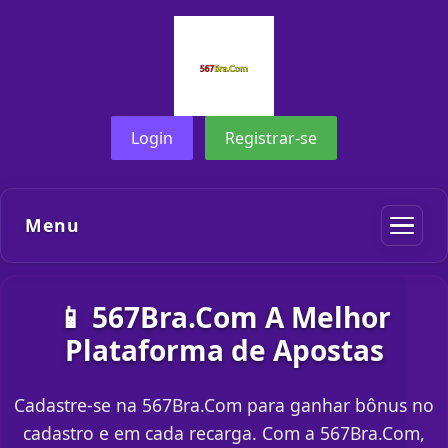
Login
Registrar-se
Menu
📱 567Bra.Com A Melhor
Plataforma de Apostas
Cadastre-se na 567Bra.Com para ganhar bônus no
cadastro e em cada recarga. Com a 567Bra.Com,