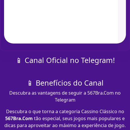
📱 Canal Oficial no Telegram!
📱 Benefícios do Canal
Descubra as vantagens de seguir a 567Bra.Com no
Telegram
Descubra o que torna a categoria Cassino Clássico no
567Bra.Com
tão especial, seus jogos mais populares e
dicas para aproveitar ao máximo a experiência de jogo.