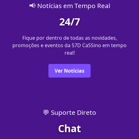
📢 Notícias em Tempo Real
24/7
Fique por dentro de todas as novidades,
promoções e eventos da 57D CaSSino em tempo
real!
Ver Notícias
💬 Suporte Direto
Chat