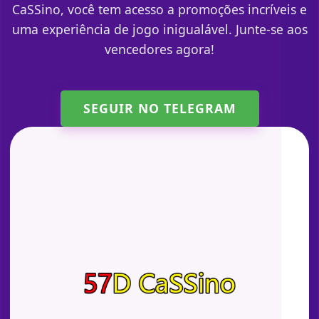
CaSSino, você tem acesso a promoções incríveis e
uma experiência de jogo inigualável. Junte-se aos
vencedores agora!
SEGUIR NO TELEGRAM