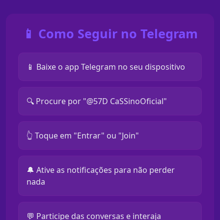
📱 Como Seguir no Telegram
📱 Baixe o app Telegram no seu dispositivo
🔍 Procure por "@57D CaSSinoOficial"
👆 Toque em "Entrar" ou "Join"
🔔 Ative as notificações para não perder
nada
💬 Participe das conversas e interaja