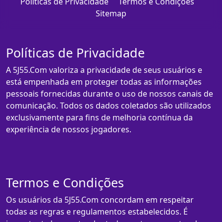
Políticas de Privacidade
Termos e Condições
Sitemap
Políticas de Privacidade
A 5J55.Com valoriza a privacidade de seus usuários e
está empenhada em proteger todas as informações
pessoais fornecidas durante o uso de nossos canais de
comunicação. Todos os dados coletados são utilizados
exclusivamente para fins de melhoria contínua da
experiência de nossos jogadores.
Termos e Condições
Os usuários da 5J55.Com concordam em respeitar
todas as regras e regulamentos estabelecidos. É