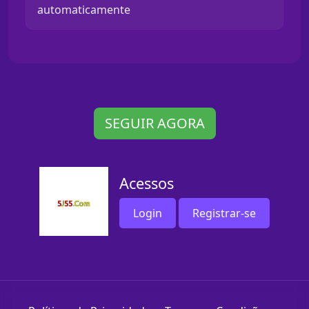
automaticamente
SEGUIR AGORA
Acessos
Login
Registrar-se