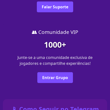
Falar Suporte
👥 Comunidade VIP
1000+
Junte-se a uma comunidade exclusiva de
jogadores e compartilhe experiências!
Entrar Grupo
📱 Como Seguir no Telegram