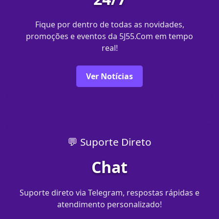
Fique por dentro de todas as novidades,
promoções e eventos da 5J55.Com em tempo
real!
Ver Notícias
💬 Suporte Direto
Chat
Suporte direto via Telegram, respostas rápidas e
atendimento personalizado!