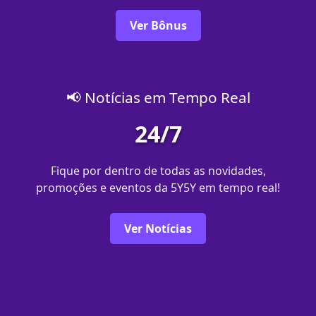
Ver Bônus
📢 Notícias em Tempo Real
24/7
Fique por dentro de todas as novidades,
promoções e eventos da 5Y5Y em tempo real!
Ver Notícias