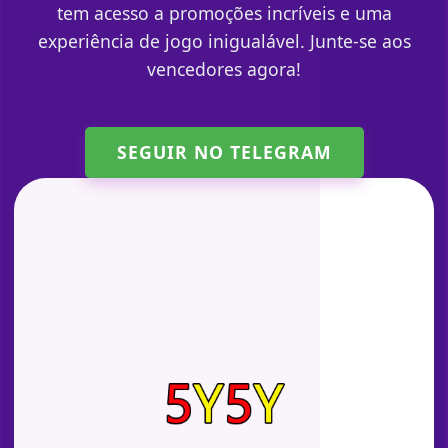
tem acesso a promoções incríveis e uma
experiência de jogo inigualável. Junte-se aos
vencedores agora!
SEGUIR NO TELEGRAM