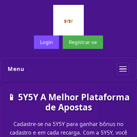
Login
Registrar-se
Menu
📱 5Y5Y A Melhor Plataforma
de Apostas
Cadastre-se na 5Y5Y para ganhar bônus no
cadastro e em cada recarga. Com a 5Y5Y, você