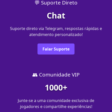
💬 Suporte Direto
Chat
Suporte direto via Telegram, respostas rápidas e
atendimento personalizado!
Falar Suporte
👥 Comunidade VIP
1000+
Junte-se a uma comunidade exclusiva de
jogadores e compartilhe experiências!