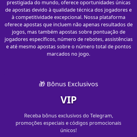
prestigiada do mundo, oferece oportunidades únicas
de apostas devido à qualidade técnica dos jogadores e
à competitividade excepcional. Nossa plataforma
oferece apostas que incluem não apenas resultados de
jogos, mas também apostas sobre pontuação de
jogadores específicos, número de rebotes, assistências
e até mesmo apostas sobre o número total de pontos
marcados no jogo.
🎁 Bônus Exclusivos
VIP
Receba bônus exclusivos do Telegram,
promoções especiais e códigos promocionais
únicos!