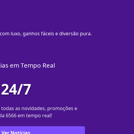
com luxo, ganhos fáceis e diversão pura.
cias em Tempo Real
24/7
e todas as novidades, promoções e
da 6566 em tempo real!
Ver Notícias