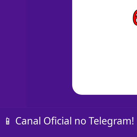
📱 Canal Oficial no Telegram!