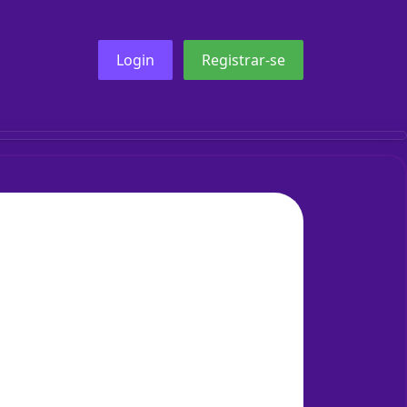
Login
Registrar-se