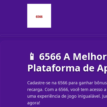
📱 6566 A Melhor
Plataforma de A
Cadastre-se na 6566 para ganhar bônus
recarga. Com a 6566, você tem acesso a
uma experiência de jogo inigualável. J
agora!