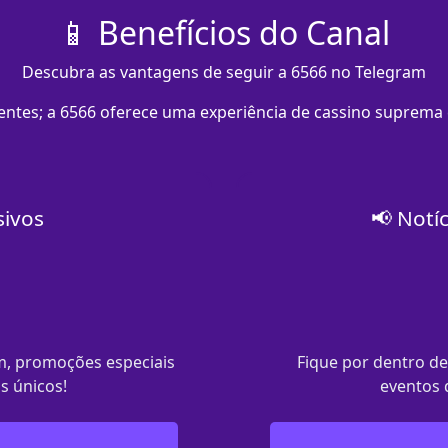
📱 Benefícios do Canal
Descubra as vantagens de seguir a 6566 no Telegram
entes; a 6566 oferece uma experiência de cassino suprema 
sivos
📢 Notí
m, promoções especiais
Fique por dentro d
s únicos!
eventos 