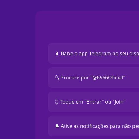
📱 Baixe o app Telegram no seu disp
🔍 Procure por "@6566Oficial"
👆 Toque em "Entrar" ou "Join"
🔔 Ative as notificações para não p