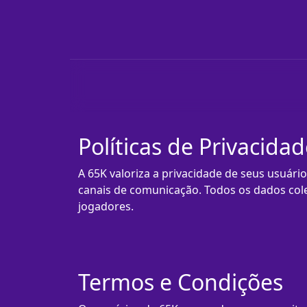
Políticas de Privacida
A 65K valoriza a privacidade de seus usuár
canais de comunicação. Todos os dados cole
jogadores.
Termos e Condições