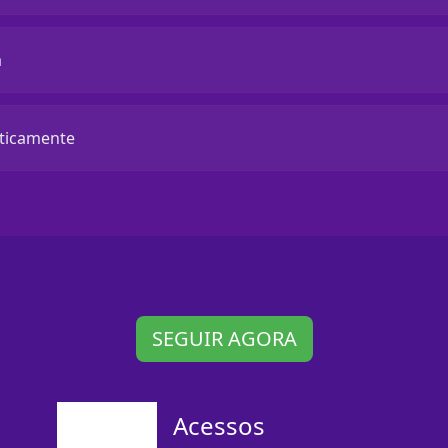
a
aticamente
SEGUIR AGORA
Acessos