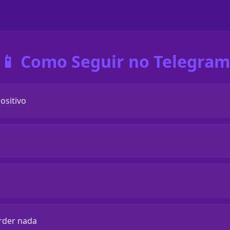
📱 Como Seguir no Telegram
ositivo
erder nada