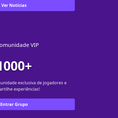
Ver Notícias
Comunidade VIP
1000+
unidade exclusiva de jogadores e
rtilhe experiências!
Entrar Grupo