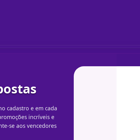
postas
no cadastro e em cada
promoções incríveis e
unte-se aos vencedores