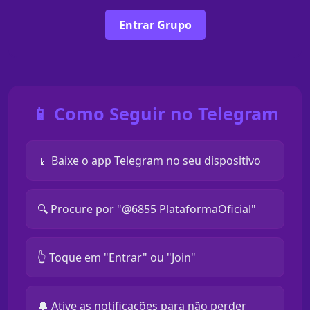
Entrar Grupo
📱 Como Seguir no Telegram
📱 Baixe o app Telegram no seu dispositivo
🔍 Procure por "@6855 PlataformaOficial"
👆 Toque em "Entrar" ou "Join"
🔔 Ative as notificações para não perder