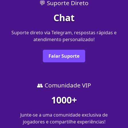
💬 Suporte Direto
Chat
Suporte direto via Telegram, respostas rápidas e
atendimento personalizado!
Falar Suporte
👥 Comunidade VIP
1000+
Junte-se a uma comunidade exclusiva de
jogadores e compartilhe experiências!