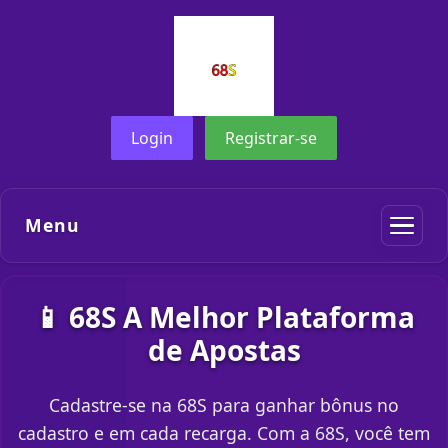
Login
Registrar-se
Menu
📱 68S A Melhor Plataforma
de Apostas
Cadastre-se na 68S para ganhar bônus no
cadastro e em cada recarga. Com a 68S, você tem