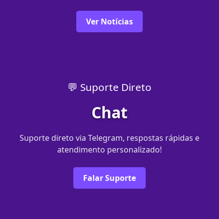
Ver Notícias
💬 Suporte Direto
Chat
Suporte direto via Telegram, respostas rápidas e
atendimento personalizado!
Falar Suporte