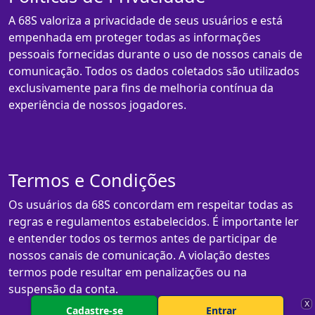
A 68S valoriza a privacidade de seus usuários e está
empenhada em proteger todas as informações
pessoais fornecidas durante o uso de nossos canais de
comunicação. Todos os dados coletados são utilizados
exclusivamente para fins de melhoria contínua da
experiência de nossos jogadores.
Termos e Condições
Os usuários da 68S concordam em respeitar todas as
regras e regulamentos estabelecidos. É importante ler
e entender todos os termos antes de participar de
nossos canais de comunicação. A violação destes
termos pode resultar em penalizações ou na
suspensão da conta.
X
Cadastre-se
Entrar