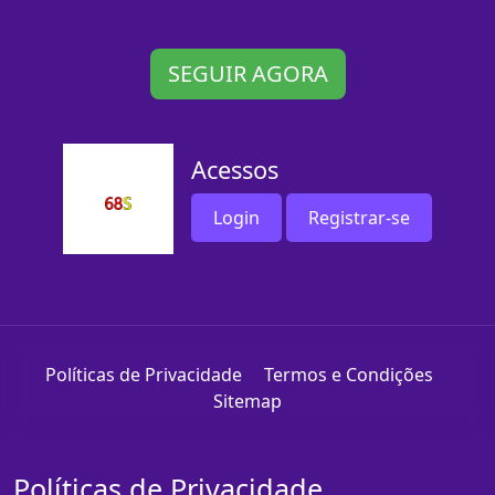
SEGUIR AGORA
Acessos
Login
Registrar-se
Políticas de Privacidade
Termos e Condições
Sitemap
Políticas de Privacidade