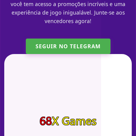
você tem acesso a promoções incríveis e uma
experiência de jogo inigualável. Junte-se aos
vencedores agora!
SEGUIR NO TELEGRAM