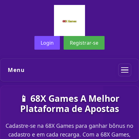
Login
Registrar-se
Menu
📱 68X Games A Melhor
Plataforma de Apostas
Cadastre-se na 68X Games para ganhar bônus no
cadastro e em cada recarga. Com a 68X Games,