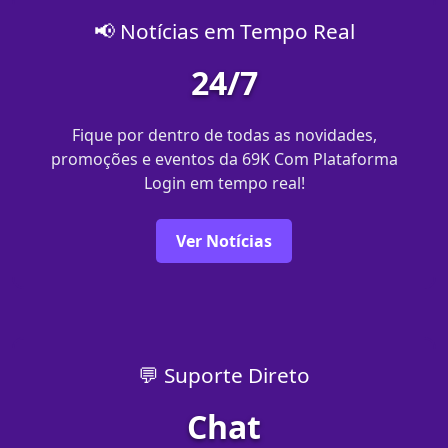
📢 Notícias em Tempo Real
24/7
Fique por dentro de todas as novidades,
promoções e eventos da 69K Com Plataforma
Login em tempo real!
Ver Notícias
💬 Suporte Direto
Chat