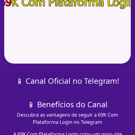
📱 Canal Oficial no Telegram!
📱 Benefícios do Canal
Descubra as vantagens de seguir a 69K Com
Plataforma Login no Telegram
A 69K Com Plataforma Login criou um novo site