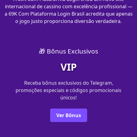
internacional de cassino com excelência profissional —
a 69K Com Plataforma Login Brasil acredita que apenas
o jogo justo proporciona diversão verdadeira.
🎁 Bônus Exclusivos
VIP
Receba bônus exclusivos do Telegram,
promoções especiais e códigos promocionais
únicos!
Ver Bônus