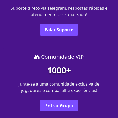
Suporte direto via Telegram, respostas rápidas e
atendimento personalizado!
Falar Suporte
👥 Comunidade VIP
1000+
Junte-se a uma comunidade exclusiva de
jogadores e compartilhe experiências!
Entrar Grupo