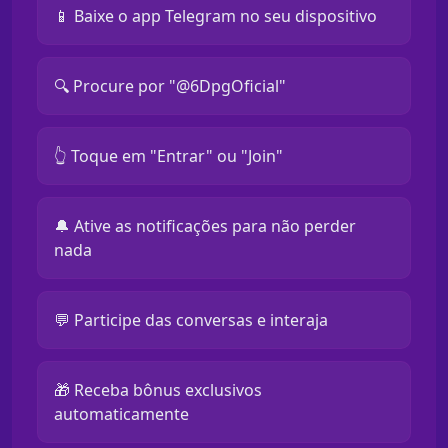
📱 Baixe o app Telegram no seu dispositivo
🔍 Procure por "@6DpgOficial"
👆 Toque em "Entrar" ou "Join"
🔔 Ative as notificações para não perder
nada
💬 Participe das conversas e interaja
🎁 Receba bônus exclusivos
automaticamente