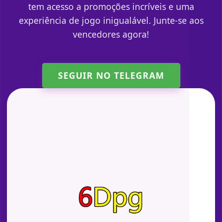
tem acesso a promoções incríveis e uma
experiência de jogo inigualável. Junte-se aos
vencedores agora!
SEGUIR NO TELEGRAM