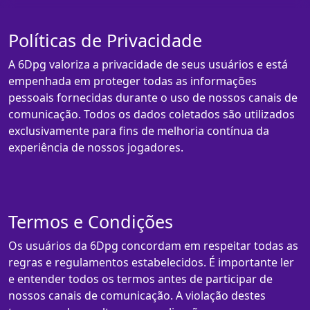
Políticas de Privacidade
A 6Dpg valoriza a privacidade de seus usuários e está
empenhada em proteger todas as informações
pessoais fornecidas durante o uso de nossos canais de
comunicação. Todos os dados coletados são utilizados
exclusivamente para fins de melhoria contínua da
experiência de nossos jogadores.
Termos e Condições
Os usuários da 6Dpg concordam em respeitar todas as
regras e regulamentos estabelecidos. É importante ler
e entender todos os termos antes de participar de
nossos canais de comunicação. A violação destes