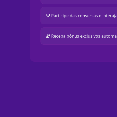
💬 Participe das conversas e interaj
🎁 Receba bônus exclusivos autom