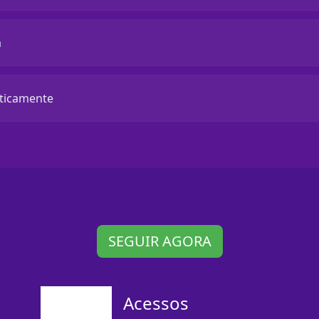
a
aticamente
SEGUIR AGORA
Acessos