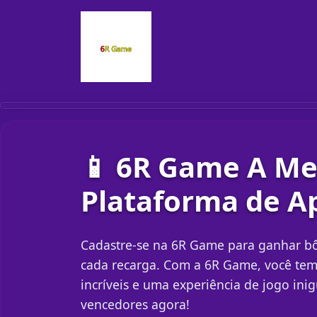
📱 6R Game A Me
Plataforma de A
Cadastre-se na 6R Game para ganhar b
cada recarga. Com a 6R Game, você te
incríveis e uma experiência de jogo inig
vencedores agora!