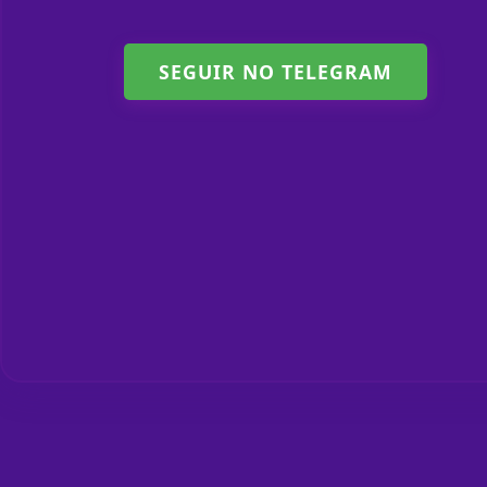
SEGUIR NO TELEGRAM