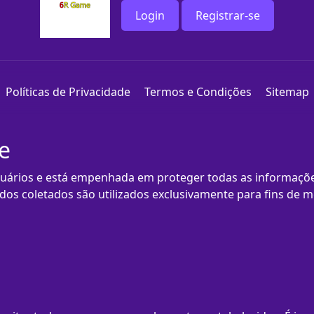
Login
Registrar-se
Políticas de Privacidade
Termos e Condições
Sitemap
de
usuários e está empenhada em proteger todas as informaçõe
os coletados são utilizados exclusivamente para fins de m