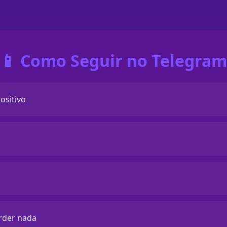
📱 Como Seguir no Telegram
ositivo
erder nada