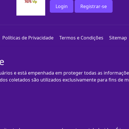
Login
Registrar-se
Políticas de Privacidade
Termos e Condições
Sitemap
de
usuários e está empenhada em proteger todas as informaçõe
os coletados são utilizados exclusivamente para fins de m