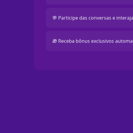
💬 Participe das conversas e interaj
🎁 Receba bônus exclusivos autom