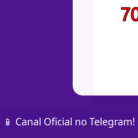
📱 Canal Oficial no Telegram!