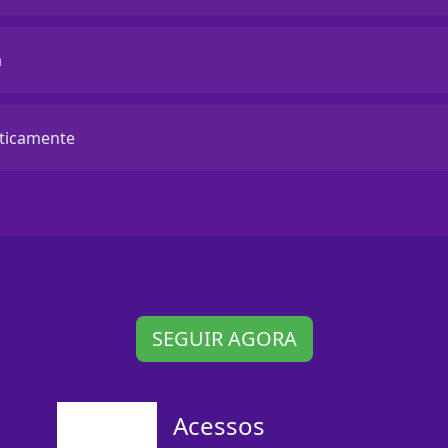
a
aticamente
SEGUIR AGORA
Acessos