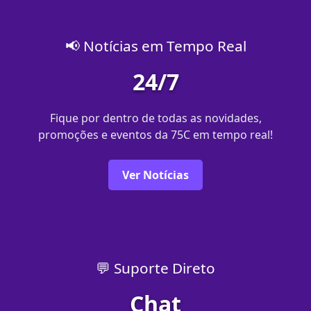
📢 Notícias em Tempo Real
24/7
Fique por dentro de todas as novidades,
promoções e eventos da 75C em tempo real!
Ver Notícias
💬 Suporte Direto
Chat