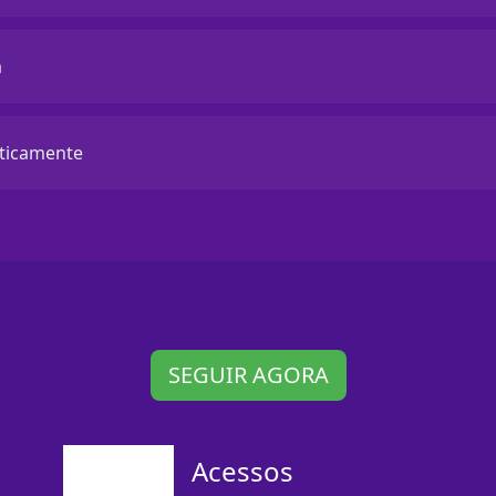
a
aticamente
SEGUIR AGORA
Acessos