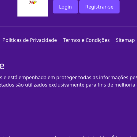
Login
Registrar-se
Políticas de Privacidade
Termos e Condições
Sitemap
de
ios e está empenhada em proteger todas as informações pe
tados são utilizados exclusivamente para fins de melhoria