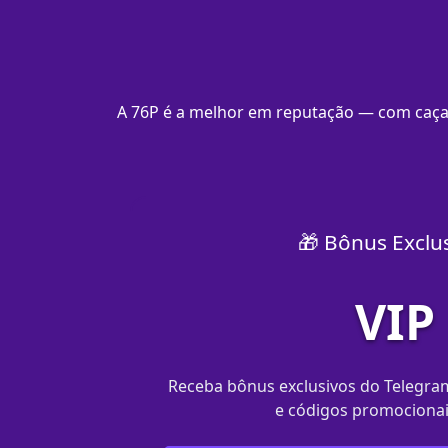
A 76P é a melhor em reputação — com caça-n
🎁 Bônus Exclu
VIP
Receba bônus exclusivos do Telegra
e códigos promocionai