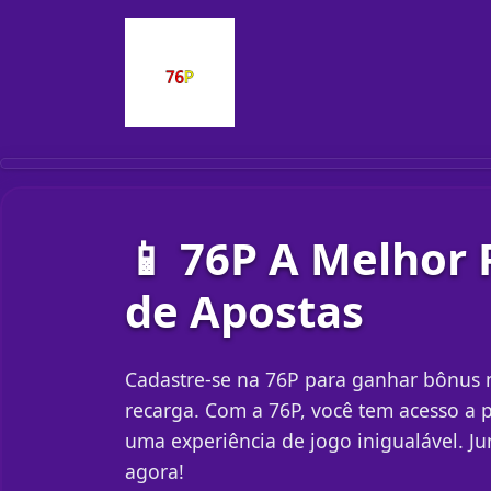
📱 76P A Melhor
de Apostas
Cadastre-se na 76P para ganhar bônus 
recarga. Com a 76P, você tem acesso a 
uma experiência de jogo inigualável. J
agora!