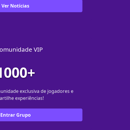
Ver Notícias
Comunidade VIP
1000+
unidade exclusiva de jogadores e
rtilhe experiências!
Entrar Grupo