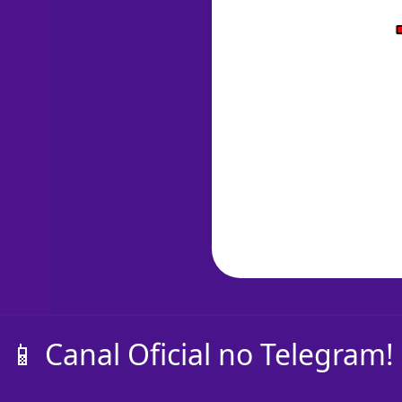
📱 Canal Oficial no Telegram!