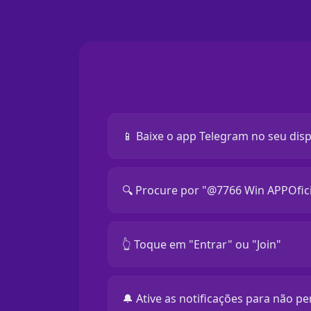
📱 Baixe o app Telegram no seu disp
🔍 Procure por "@7766 Win APPOfici
👆 Toque em "Entrar" ou "Join"
🔔 Ative as notificações para não p