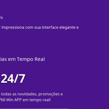
am
 impressiona com sua interface elegante e
cias em Tempo Real
24/7
e todas as novidades, promoções e
766 Win APP em tempo real!