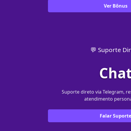
Ver Bônus
💬 Suporte Di
Cha
Suporte direto via Telegram, r
atendimento persona
Falar Suport