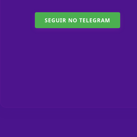
SEGUIR NO TELEGRAM