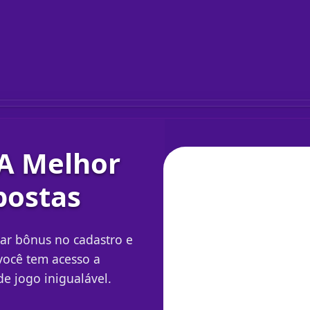
 A Melhor
postas
ar bônus no cadastro e
você tem acesso a
e jogo inigualável.