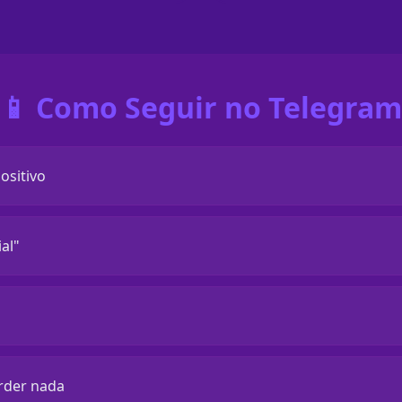
📱 Como Seguir no Telegram
ositivo
al"
erder nada