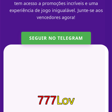
tem acesso a promoções incríveis e uma
experiência de jogo inigualável. Junte-se aos
vencedores agora!
SEGUIR NO TELEGRAM