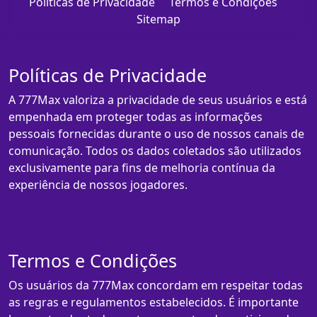
Políticas de Privacidade
Termos e Condições
Sitemap
Políticas de Privacidade
A 777Max valoriza a privacidade de seus usuários e está
empenhada em proteger todas as informações
pessoais fornecidas durante o uso de nossos canais de
comunicação. Todos os dados coletados são utilizados
exclusivamente para fins de melhoria contínua da
experiência de nossos jogadores.
Termos e Condições
Os usuários da 777Max concordam em respeitar todas
as regras e regulamentos estabelecidos. É importante