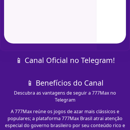
📱 Canal Oficial no Telegram!
📱 Benefícios do Canal
Descubra as vantagens de seguir a 777Max no
Telegram
A 777Max reúne os jogos de azar mais clássicos e
populares; a plataforma 777Max Brasil atrai atenção
especial do governo brasileiro por seu conteúdo rico e