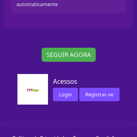
automaticamente
SEGUIR AGORA
Acessos
Login
Registrar-se