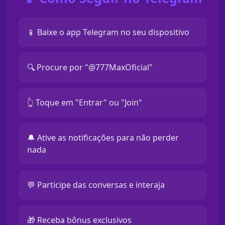
📱 Baixe o app Telegram no seu dispositivo
🔍 Procure por "@777MaxOficial"
👆 Toque em "Entrar" ou "Join"
🔔 Ative as notificações para não perder
nada
💬 Participe das conversas e interaja
🎁 Receba bônus exclusivos