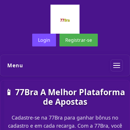
Login
Registrar-se
Menu
📱 77Bra A Melhor Plataforma
de Apostas
Cadastre-se na 77Bra para ganhar bônus no
cadastro e em cada recarga. Com a 77Bra, você