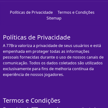
Políticas de Privacidade
Termos e Condições
Sitemap
Políticas de Privacidade
A 77Bra valoriza a privacidade de seus usuários e está
empenhada em proteger todas as informações
pessoais fornecidas durante o uso de nossos canais de
comunicação. Todos os dados coletados são utilizados
exclusivamente para fins de melhoria contínua da
experiência de nossos jogadores.
Termos e Condições