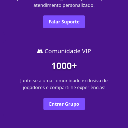
atendimento personalizado!
Falar Suporte
👥 Comunidade VIP
1000+
Junte-se a uma comunidade exclusiva de
jogadores e compartilhe experiências!
Entrar Grupo