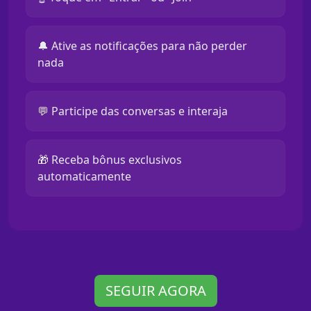
🔔 Ative as notificações para não perder
nada
💬 Participe das conversas e interaja
🎁 Receba bônus exclusivos
automaticamente
SEGUIR AGORA