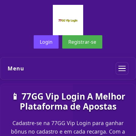
Login
Registrar-se
Menu
📱 77GG Vip Login A Melhor
Plataforma de Apostas
Cadastre-se na 77GG Vip Login para ganhar
bônus no cadastro e em cada recarga. Com a