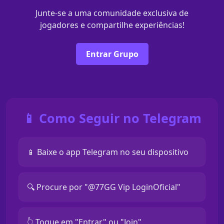
Junte-se a uma comunidade exclusiva de
jogadores e compartilhe experiências!
Entrar Grupo
📱 Como Seguir no Telegram
📱 Baixe o app Telegram no seu dispositivo
🔍 Procure por "@77GG Vip LoginOficial"
👆 Toque em "Entrar" ou "Join"