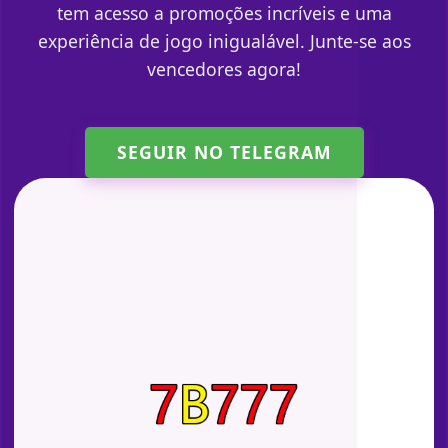
tem acesso a promoções incríveis e uma
experiência de jogo inigualável. Junte-se aos
vencedores agora!
SEGUIR NO TELEGRAM