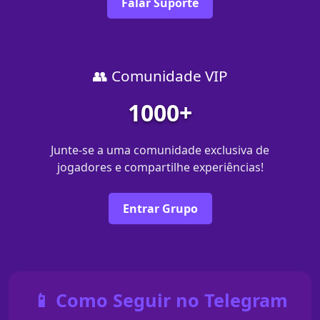
Falar Suporte
👥 Comunidade VIP
1000+
Junte-se a uma comunidade exclusiva de
jogadores e compartilhe experiências!
Entrar Grupo
📱 Como Seguir no Telegram