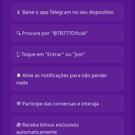
📱 Baixe o app Telegram no seu dispositivo
🔍 Procure por "@7B777Oficial"
👆 Toque em "Entrar" ou "Join"
🔔 Ative as notificações para não perder
nada
💬 Participe das conversas e interaja
🎁 Receba bônus exclusivos
automaticamente