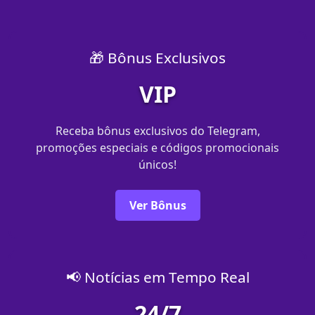
🎁 Bônus Exclusivos
VIP
Receba bônus exclusivos do Telegram,
promoções especiais e códigos promocionais
únicos!
Ver Bônus
📢 Notícias em Tempo Real
24/7