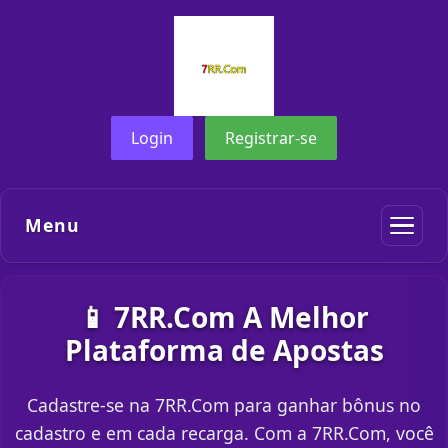
Login
Registrar-se
Menu
📱 7RR.Com A Melhor
Plataforma de Apostas
Cadastre-se na 7RR.Com para ganhar bônus no
cadastro e em cada recarga. Com a 7RR.Com, você