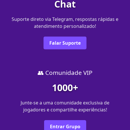
Chat
Suporte direto via Telegram, respostas rápidas e
atendimento personalizado!
Falar Suporte
👥 Comunidade VIP
1000+
Junte-se a uma comunidade exclusiva de
jogadores e compartilhe experiências!
Entrar Grupo