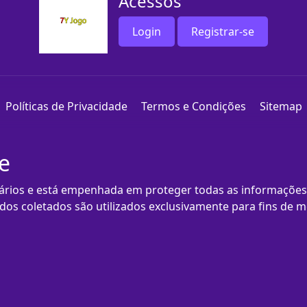
Acessos
Login
Registrar-se
Políticas de Privacidade
Termos e Condições
Sitemap
de
suários e está empenhada em proteger todas as informações
os coletados são utilizados exclusivamente para fins de m