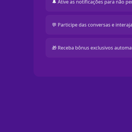
🔔 Ative as notificações para não p
💬 Participe das conversas e interaj
🎁 Receba bônus exclusivos autom