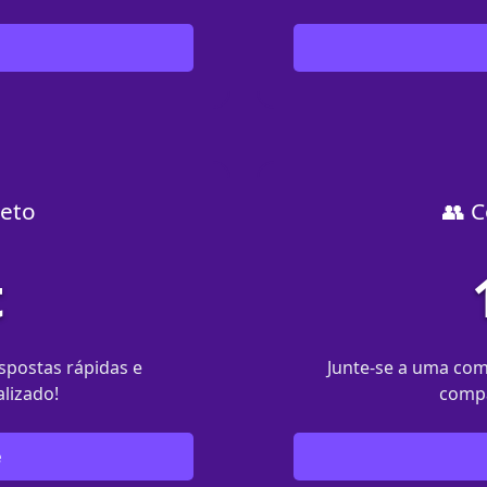
reto
👥 
t
espostas rápidas e
Junte-se a uma com
lizado!
compa
e