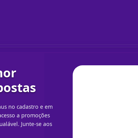
hor
postas
nus no cadastro e em
 acesso a promoções
ualável. Junte-se aos