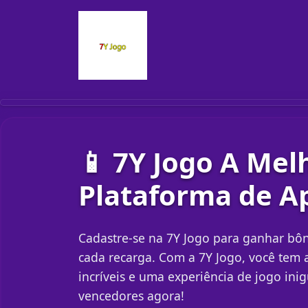
📱 7Y Jogo A Mel
Plataforma de A
Cadastre-se na 7Y Jogo para ganhar bô
cada recarga. Com a 7Y Jogo, você tem
incríveis e uma experiência de jogo inig
vencedores agora!