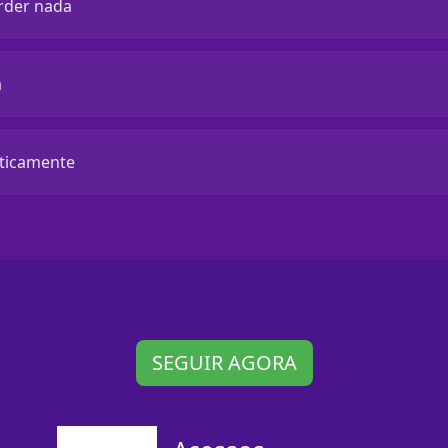
erder nada
a
aticamente
SEGUIR AGORA