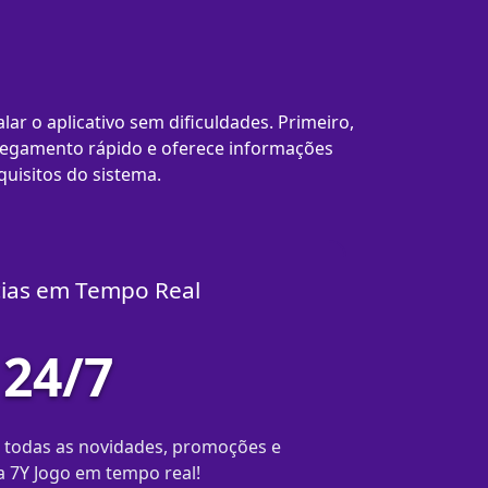
ar o aplicativo sem dificuldades. Primeiro,
arregamento rápido e oferece informações
quisitos do sistema.
cias em Tempo Real
24/7
e todas as novidades, promoções e
a 7Y Jogo em tempo real!