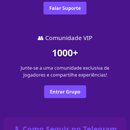
Falar Suporte
👥 Comunidade VIP
1000+
Junte-se a uma comunidade exclusiva de
jogadores e compartilhe experiências!
Entrar Grupo
📱 Como Seguir no Telegram