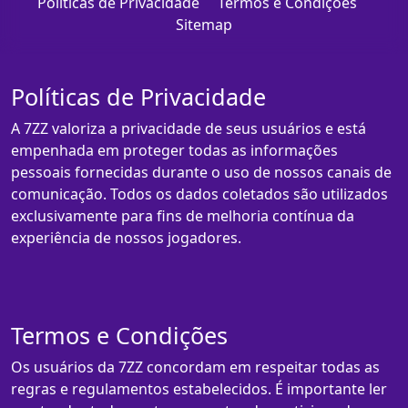
Políticas de Privacidade
Termos e Condições
Sitemap
Políticas de Privacidade
A 7ZZ valoriza a privacidade de seus usuários e está
empenhada em proteger todas as informações
pessoais fornecidas durante o uso de nossos canais de
comunicação. Todos os dados coletados são utilizados
exclusivamente para fins de melhoria contínua da
experiência de nossos jogadores.
Termos e Condições
Os usuários da 7ZZ concordam em respeitar todas as
regras e regulamentos estabelecidos. É importante ler