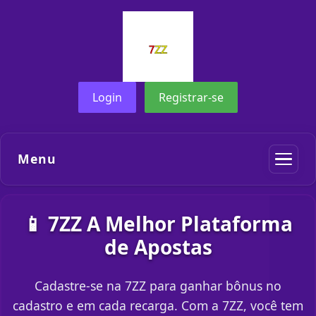
Login
Registrar-se
Menu
📱 7ZZ A Melhor Plataforma
de Apostas
Cadastre-se na 7ZZ para ganhar bônus no
cadastro e em cada recarga. Com a 7ZZ, você tem