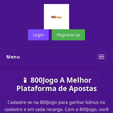
Login
Registrar-se
Menu
📱 800Jogo A Melhor
Plataforma de Apostas
Cadastre-se na 800Jogo para ganhar bônus no
cadastro e em cada recarga. Com a 800Jogo, você