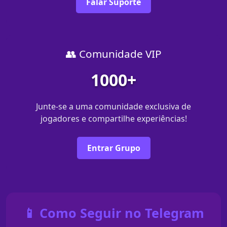
Falar Suporte
👥 Comunidade VIP
1000+
Junte-se a uma comunidade exclusiva de
jogadores e compartilhe experiências!
Entrar Grupo
📱 Como Seguir no Telegram