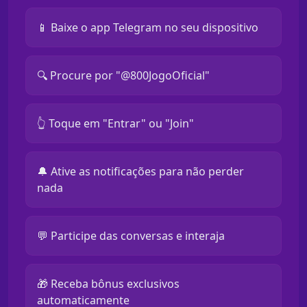
📱 Baixe o app Telegram no seu dispositivo
🔍 Procure por "@800JogoOficial"
👆 Toque em "Entrar" ou "Join"
🔔 Ative as notificações para não perder
nada
💬 Participe das conversas e interaja
🎁 Receba bônus exclusivos
automaticamente