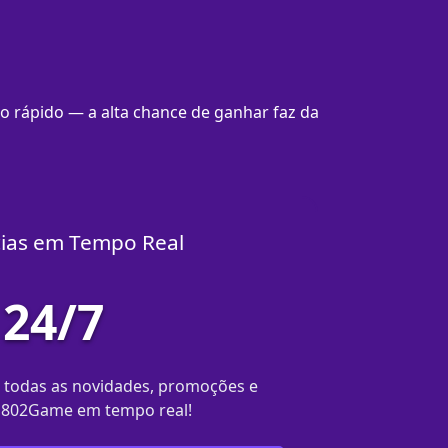
 rápido — a alta chance de ganhar faz da
cias em Tempo Real
24/7
e todas as novidades, promoções e
 802Game em tempo real!