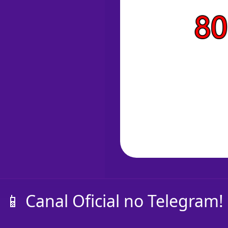
📱 Canal Oficial no Telegram!