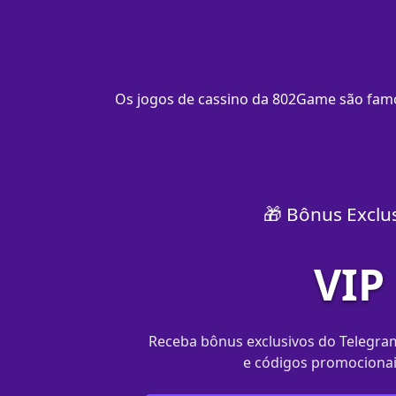
Os jogos de cassino da 802Game são famo
🎁 Bônus Exclu
VIP
Receba bônus exclusivos do Telegra
e códigos promocionai