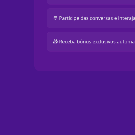
💬 Participe das conversas e interaj
🎁 Receba bônus exclusivos autom