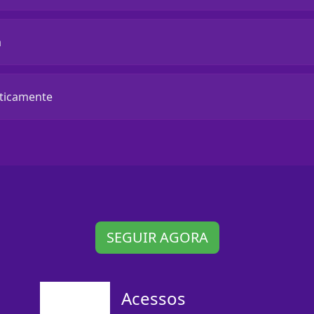
a
aticamente
SEGUIR AGORA
Acessos