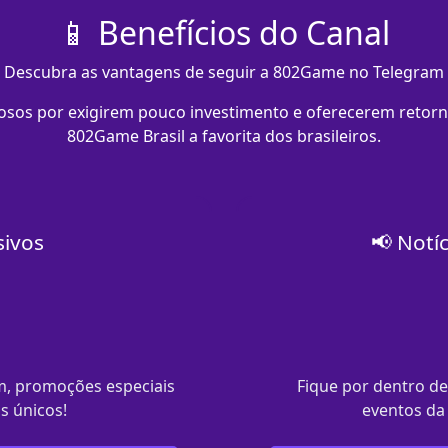
📱 Benefícios do Canal
Descubra as vantagens de seguir a 802Game no Telegram
sos por exigirem pouco investimento e oferecerem retorno
802Game Brasil a favorita dos brasileiros.
sivos
📢 Notí
m, promoções especiais
Fique por dentro d
s únicos!
eventos da